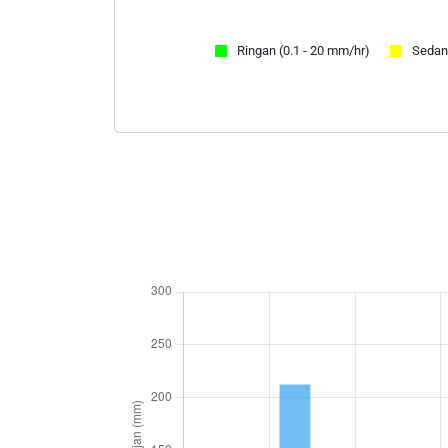
27
0.0
28
0.0
Ringan (0.1 - 20 mm/hr)
Sedan
29
0.0
30
0.0
31
14.5
Total Hujan
63
Hari Hujan
6
Hujan Min
3.0
Hujan Max
15.5
Rata-rata
2
Hari Hujan (1-15)
4
Total Hujan (1-15)
45.5
Hari Hujan (16-akhir)
2
Total Hujan (16-akhir)
17.5