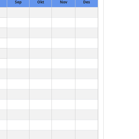
Sep
Okt
Nov
Des