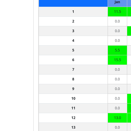
Jan
1
11.5
2
0.0
3
0.0
4
0.0
5
5.5
6
15.5
7
0.0
8
0.0
9
0.0
10
0.0
11
0.0
12
13.0
13
0.0