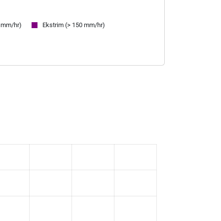
0 mm/hr)
Ekstrim (> 150 mm/hr)
X
X
-
-
-
-
-
-
-
-
-
-
-
-
-
-
-
-
-
-
-
-
-
-
-
-
-
-
-
-
-
-
-
-
-
-
-
-