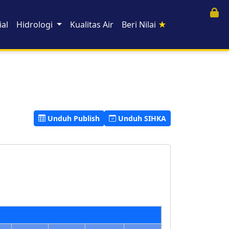
al
Hidrologi
Kualitas Air
Beri Nilai
★
Unduh Publish
Unduh SIHKA