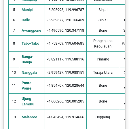
5
Manipi
-5.205993, 119.996787
Sinjai
T
6
Caile
-5.259677, 120.156459
Sinjai
Ga
7
Awangpone
-4.496596, 120.347118
Bone
Sal
Pangkajene
8
Tabo-Tabo
-4.758709, 119.604685
Pan
Kepulauan
Banga-
9
-3.821117, 119.588116
Pinrang
Sa
Banga
10
Nanggala
-2.959427, 119.988151
Toraja Utara
Sa
Ponre-
11
-4.854707, 120.028644
Bone
Ponre
Wa
Ujung
12
-4.666266, 120.005205
Bone
Lamuru
Wa
13
Malanroe
-4.345494, 119.914656
Soppeng
Wa