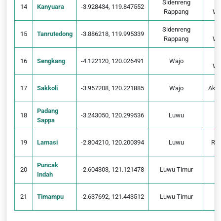
Sidenreng
14
Kanyuara
-3.928434, 119.847552
Rappang
Wa
Sidenreng
15
Tanrutedong
-3.886218, 119.995339
Rappang
Wa
16
Sengkang
-4.122120, 120.026491
Wajo
Wa
17
Sakkoli
-3.957208, 120.221885
Wajo
Ako
Padang
18
-3.243050, 120.299536
Luwu
Sappa
Pa
19
Lamasi
-2.804210, 120.200394
Luwu
Ro
Puncak
L
20
-2.604303, 121.121478
Luwu Timur
Indah
M
L
21
Timampu
-2.637692, 121.443512
Luwu Timur
M