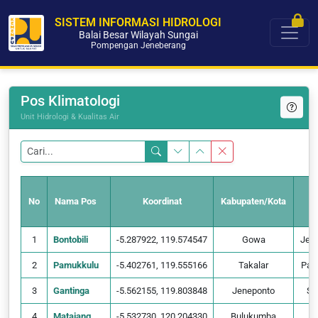
SISTEM INFORMASI HIDROLOGI
Balai Besar Wilayah Sungai
Pompengan Jeneberang
Pos Klimatologi
Unit Hidrologi & Kualitas Air
No
Nama Pos
Koordinat
Kabupaten/Kota
1
Bontobili
-5.287922, 119.574547
Gowa
Jen
2
Pamukkulu
-5.402761, 119.555166
Takalar
Pam
3
Gantinga
-5.562155, 119.803848
Jeneponto
Sip
4
Matajang
-5.532730, 120.204330
Bulukumba
K