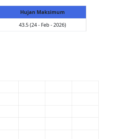
Hujan Maksimum
43.5 (24 - Feb - 2026)
X
X
0
0
0
0
0
0
0
0
-
-
-
-
-
-
-
-