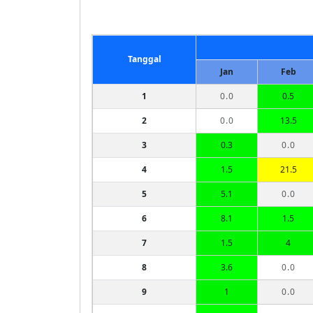
Tanggal
Jan
Feb
1
0.0
0.5
2
0.0
13.5
3
0.3
0.0
4
1.5
21.5
5
5.1
0.0
6
8.1
1.5
7
1.5
4
8
3.6
0.0
9
1
0.0