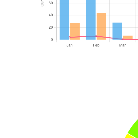
Rata-rata
4
5.7