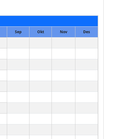
Sep
Okt
Nov
Des