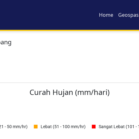
Home
Geospasi
pang
Curah Hujan (mm/hari)
21 - 50 mm/hr)
Lebat (51 - 100 mm/hr)
Sangat Lebat (101 -