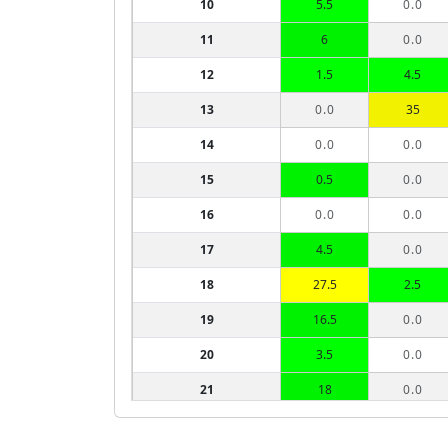
10
5.5
0.0
11
6
0.0
12
1.5
4.5
13
0.0
35
14
0.0
0.0
15
0.5
0.0
16
0.0
0.0
17
4.5
0.0
18
27.5
2.5
19
16.5
0.0
20
3.5
0.0
21
18
0.0
22
0.0
0.0